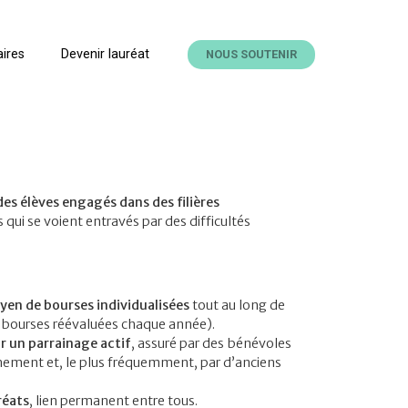
ires
Devenir lauréat
NOUS SOUTENIR
des élèves engagés dans des filières
 qui se voient entravés par des difficultés
yen de bourses individualisées
tout au long de
 (bourses réévaluées chaque année).
r un
parrainage actif
, assuré par des bénévoles
gnement et, le plus fréquemment, par d’anciens
réats
, lien permanent entre tous.