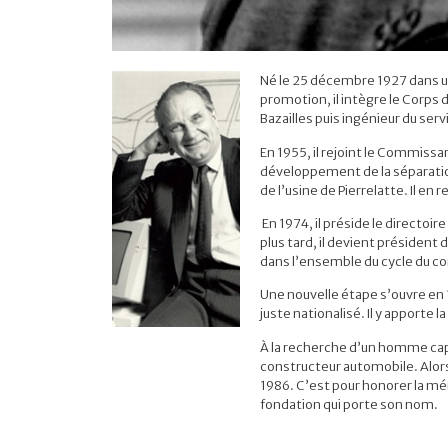
Né le 25 décembre 1927 dans un
promotion, il intègre le Corps d
Bazailles puis ingénieur du se
En 1955, il rejoint le Commissa
développement de la séparation 
de l’usine de Pierrelatte. Il en 
En 1974, il préside le directoi
plus tard, il devient présiden
dans l’ensemble du cycle du co
Une nouvelle étape s’ouvre en
juste nationalisé. Il y apporte
À la recherche d’un homme capa
constructeur automobile. Alors 
1986. C’est pour honorer la mé
fondation qui porte son nom.