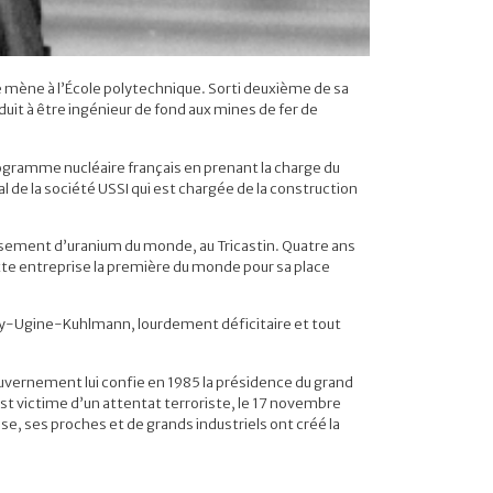
e mène à l’École polytechnique. Sorti deuxième de sa
nduit à être ingénieur de fond aux mines de fer de
programme nucléaire français en prenant la charge du
l de la société USSI qui est chargée de la construction
chissement d’uranium du monde, au Tricastin. Quatre ans
tte entreprise la première du monde pour sa place
ey-Ugine-Kuhlmann, lourdement déficitaire et tout
ouvernement lui confie en 1985 la présidence du grand
 est victime d’un attentat terroriste, le 17 novembre
e, ses proches et de grands industriels ont créé la