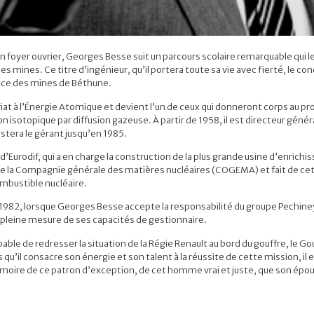
 foyer ouvrier, Georges Besse suit un parcours scolaire remarquable qui l
es mines. Ce titre d’ingénieur, qu’il portera toute sa vie avec fierté, le co
rvice des mines de Béthune.
riat à l’Énergie Atomique et devient l’un de ceux qui donneront corps au 
isotopique par diffusion gazeuse. À partir de 1958, il est directeur généra
restera le gérant jusqu’en 1985.
re d’Eurodif, qui a en charge la construction de la plus grande usine d’enri
t de la Compagnie générale des matières nucléaires (COGEMA) et fait de ce
mbustible nucléaire.
 1982, lorsque Georges Besse accepte la responsabilité du groupe Pechin
 la pleine mesure de ses capacités de gestionnaire.
ble de redresser la situation de la Régie Renault au bord du gouffre, le G
qu’il consacre son énergie et son talent à la réussite de cette mission, il
moire de ce patron d’exception, de cet homme vrai et juste, que son épous